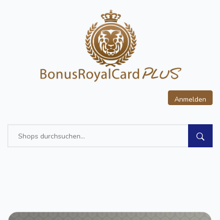
Anmelden