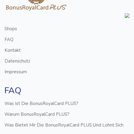
Shops
FAQ
Kontakt
Datenschutz
Impressum
FAQ
Was Ist Die BonusRoyalCard PLUS?
Warum BonusRoyalCard PLUS?
Was Bietet Mir Die BonusRoyalCard PLUS Und Lohnt Sich