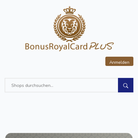
Anmelden