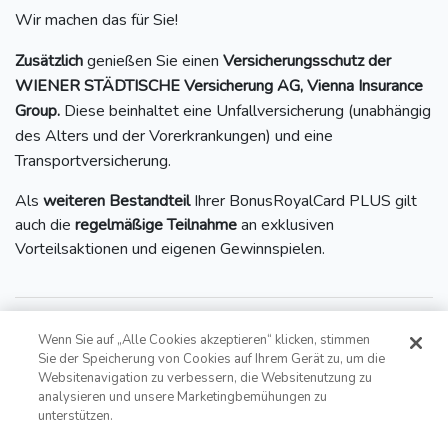
Wir machen das für Sie!
Zusätzlich
genießen Sie einen
Versicherungsschutz der
WIENER STÄDTISCHE Versicherung AG, Vienna Insurance
Group.
Diese beinhaltet eine Unfallversicherung (unabhängig
des Alters und der Vorerkrankungen) und eine
Transportversicherung.
Als
weiteren Bestandteil
Ihrer BonusRoyalCard PLUS gilt
auch die
regelmäßige Teilnahme
an exklusiven
Vorteilsaktionen und eigenen Gewinnspielen.
Wenn Sie auf „Alle Cookies akzeptieren“ klicken, stimmen
Sie der Speicherung von Cookies auf Ihrem Gerät zu, um die
Websitenavigation zu verbessern, die Websitenutzung zu
analysieren und unsere Marketingbemühungen zu
Copyright © 2021,
Bonusroyal.at
. All Rights Reserved
unterstützen.