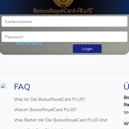
Login
FAQ
Ü
Bo
Was Ist Die BonusRoyalCard PLUS?
Ra
Warum BonusRoyalCard PLUS?
sp
Was Bietet Mir Die BonusRoyalCard PLUS Und
Wi