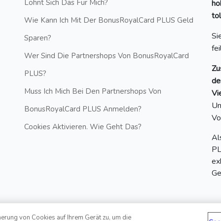
Lohnt Sich Das Für Mich?
ho
to
Wie Kann Ich Mit Der BonusRoyalCard PLUS Geld
Si
Sparen?
fe
Wer Sind Die Partnershops Von BonusRoyalCard
Zu
PLUS?
de
Muss Ich Mich Bei Den Partnershops Von
Vi
Un
BonusRoyalCard PLUS Anmelden?
Vo
Cookies Aktivieren. Wie Geht Das?
Al
PL
ex
Ge
herung von Cookies auf Ihrem Gerät zu, um die