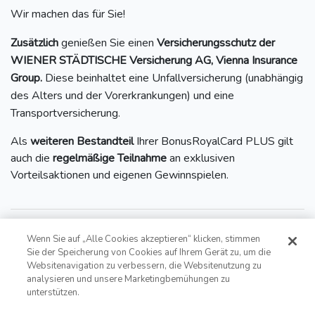
Wir machen das für Sie!
Zusätzlich
genießen Sie einen
Versicherungsschutz der
WIENER STÄDTISCHE Versicherung AG, Vienna Insurance
Group.
Diese beinhaltet eine Unfallversicherung (unabhängig
des Alters und der Vorerkrankungen) und eine
Transportversicherung.
Als
weiteren Bestandteil
Ihrer BonusRoyalCard PLUS gilt
auch die
regelmäßige Teilnahme
an exklusiven
Vorteilsaktionen und eigenen Gewinnspielen.
Wenn Sie auf „Alle Cookies akzeptieren“ klicken, stimmen
Sie der Speicherung von Cookies auf Ihrem Gerät zu, um die
Websitenavigation zu verbessern, die Websitenutzung zu
analysieren und unsere Marketingbemühungen zu
Copyright © 2021,
Bonusroyal.at
. All Rights Reserved
unterstützen.