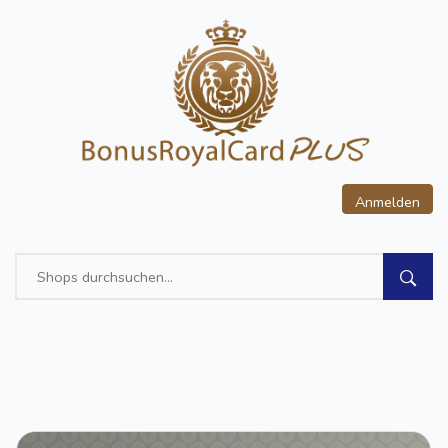
Anmelden