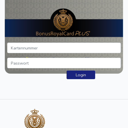
Login