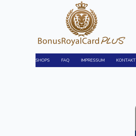
SHOPS
FAQ
IMPRESSUM
KONTAKT