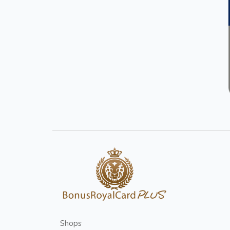
Shops