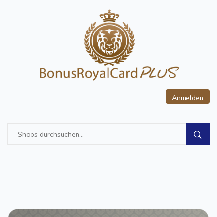
Anmelden