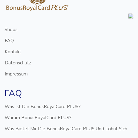
Shops
FAQ
Kontakt
Datenschutz
Impressum
FAQ
Was Ist Die BonusRoyalCard PLUS?
Warum BonusRoyalCard PLUS?
Was Bietet Mir Die BonusRoyalCard PLUS Und Lohnt Sich