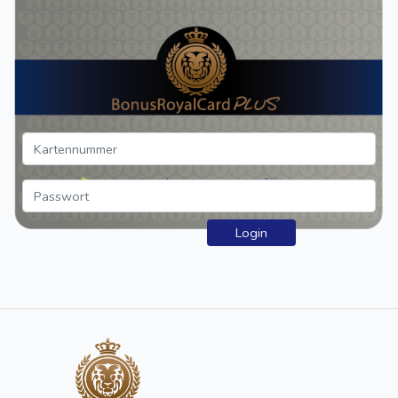
Login