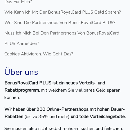
Das Für Mich?
Wie Kann Ich Mit Der BonusRoyalCard PLUS Geld Sparen?
Wer Sind Die Partnershops Von BonusRoyalCard PLUS?
Muss Ich Mich Bei Den Partnershops Von BonusRoyalCard
PLUS Anmelden?
Cookies Aktivieren. Wie Geht Das?
Über uns
BonusRoyalCard PLUS ist ein neues Vorteils- und
Rabattprogramm,
mit welchem Sie viel bares Geld sparen
können.
Wir haben über 900 Online-Partnershops mit hohen Dauer-
Rabatten
(bis zu 35% und mehr)
und tolle Vorteilsangebote.
Sie müssen also nicht selbst mühsam suchen und feilschen.