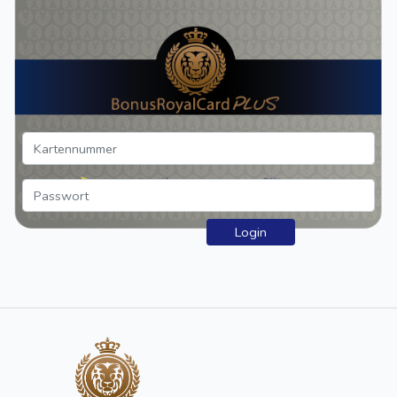
Login