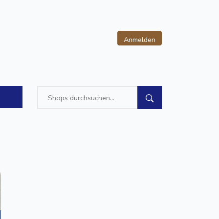
Anmelden