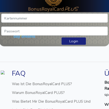
Login
FAQ
Ü
Bo
Was Ist Die BonusRoyalCard PLUS?
Ra
Warum BonusRoyalCard PLUS?
sp
Was Bietet Mir Die BonusRoyalCard PLUS Und
Wi