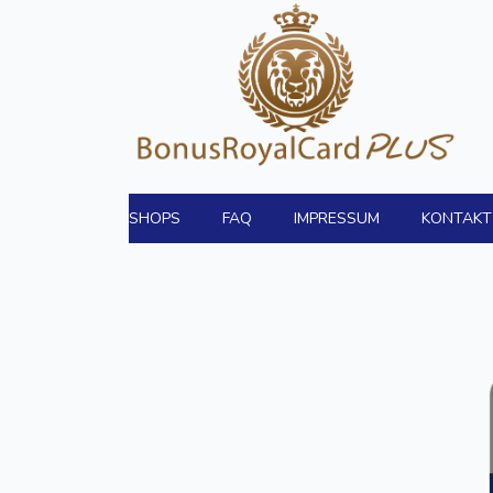
SHOPS
FAQ
IMPRESSUM
KONTAKT