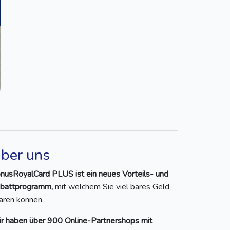
ber uns
nusRoyalCard PLUS ist ein neues Vorteils- und
battprogramm,
mit welchem Sie viel bares Geld
aren können.
r haben über 900 Online-Partnershops mit