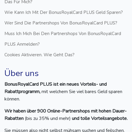
Das Für Mich?
Wie Kann Ich Mit Der BonusRoyalCard PLUS Geld Sparen?
Wer Sind Die Partnershops Von BonusRoyalCard PLUS?
Muss Ich Mich Bei Den Partnershops Von BonusRoyalCard
PLUS Anmelden?
Cookies Aktivieren. Wie Geht Das?
Über uns
BonusRoyalCard PLUS ist ein neues Vorteils- und
Rabattprogramm,
mit welchem Sie viel bares Geld sparen
können.
Wir haben über 900 Online-Partnershops mit hohen Dauer-
Rabatten
(bis zu 35% und mehr)
und tolle Vorteilsangebote.
Sie müssen also nicht selbst mühsam suchen und feilschen.