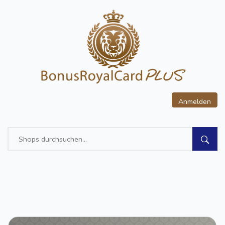
Anmelden