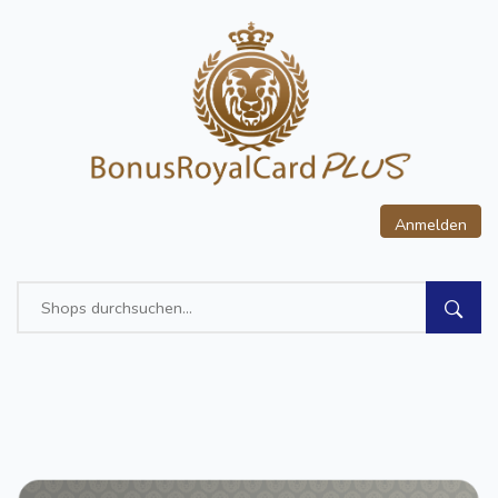
Anmelden