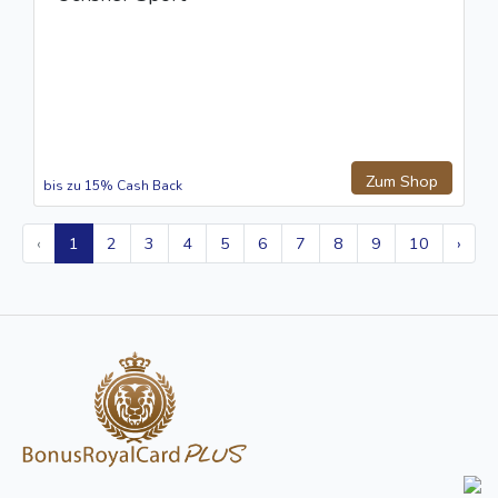
Zum Shop
bis zu 15% Cash Back
‹
1
2
3
4
5
6
7
8
9
10
›