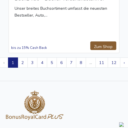
Unser breites Buchsortiment umfasst die neuesten
Bestseller, Auto,...
Zum Shop
bis zu 15% Cash Back
‹
1
2
3
4
5
6
7
8
...
11
12
›