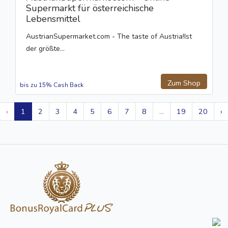
Supermarkt für österreichische
Lebensmittel
AustrianSupermarket.com - The taste of Austria!Ist
der größte...
Zum Shop
bis zu 15% Cash Back
‹
1
2
3
4
5
6
7
8
...
19
20
›