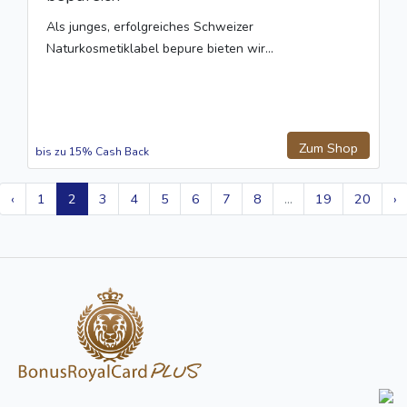
Als junges, erfolgreiches Schweizer
Naturkosmetiklabel bepure bieten wir...
Zum Shop
bis zu 15% Cash Back
‹
1
2
3
4
5
6
7
8
...
19
20
›