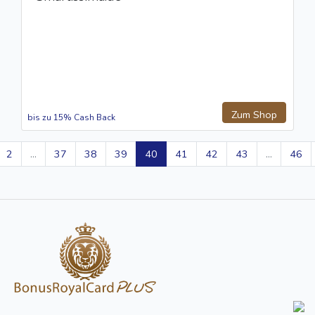
Zum Shop
bis zu 15% Cash Back
2
...
37
38
39
40
41
42
43
...
46