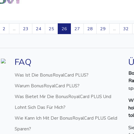
2
...
23
24
25
26
27
28
29
...
32
FAQ
Ü
Bo
Was Ist Die BonusRoyalCard PLUS?
Ra
Warum BonusRoyalCard PLUS?
sp
Was Bietet Mir Die BonusRoyalCard PLUS Und
Wi
Lohnt Sich Das Für Mich?
ho
to
Wie Kann Ich Mit Der BonusRoyalCard PLUS Geld
Si
Sparen?