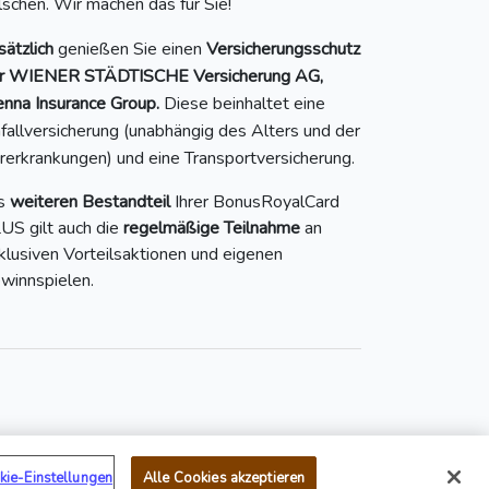
ilschen. Wir machen das für Sie!
sätzlich
genießen Sie einen
Versicherungsschutz
r WIENER STÄDTISCHE Versicherung AG,
enna Insurance Group.
Diese beinhaltet eine
fallversicherung (unabhängig des Alters und der
rerkrankungen) und eine Transportversicherung.
s
weiteren Bestandteil
Ihrer BonusRoyalCard
US gilt auch die
regelmäßige Teilnahme
an
klusiven Vorteilsaktionen und eigenen
winnspielen.
Mail:
service@bonusroyal.at
kie-Einstellungen
Alle Cookies akzeptieren