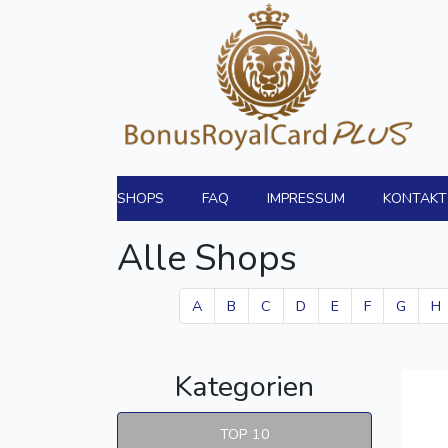
SHOPS
FAQ
IMPRESSUM
KONTAKT
Alle Shops
A
B
C
D
E
F
G
H
Kategorien
TOP 10