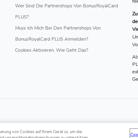
fe
Wer Sind Die Partnershops Von BonusRoyalCard
Zu
PLUS?
de
Muss Ich Mich Bei Den Partnershops Von
Vi
Un
BonusRoyalCard PLUS Anmelden?
Vo
Cookies Aktivieren. Wie Geht Das?
Al
PL
ex
Ge
herung von Cookies auf Ihrem Gerät zu, um die
Hotline: +43 6412 20860881 | E-
ed
Coo
und unsere Marketingbemühungen zu unterstützen.