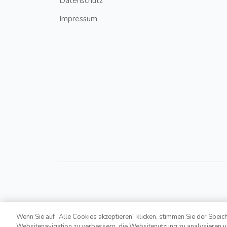
Datenschutz
Impressum
Wenn Sie auf „Alle Cookies akzeptieren“ klicken, stimmen Sie der Speic
Copyright © 2021,
Bonusroyal.at
. All Rights Reserv
Websitenavigation zu verbessern, die Websitenutzung zu analysieren 