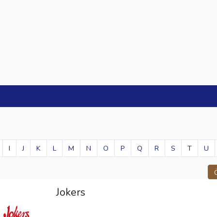
I
J
K
L
M
N
O
P
Q
R
S
T
U
Jokers