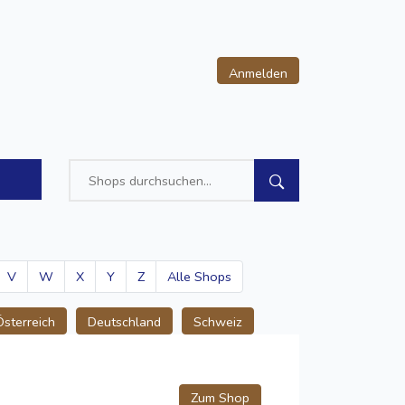
Anmelden
V
W
X
Y
Z
Alle Shops
Österreich
Deutschland
Schweiz
Zum Shop