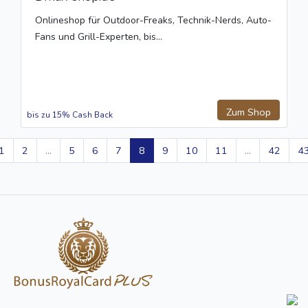
Onlineshop für Outdoor-Freaks, Technik-Nerds, Auto-
Fans und Grill-Experten, bis...
Zum Shop
bis zu 15% Cash Back
1
2
...
5
6
7
8
9
10
11
...
42
4