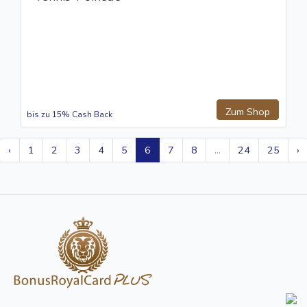
Zum Shop
bis zu 15% Cash Back
‹
1
2
3
4
5
6
7
8
...
24
25
›