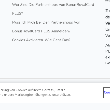
fe
Wer Sind Die Partnershops Von BonusRoyalCard
Zu
PLUS?
de
Muss Ich Mich Bei Den Partnershops Von
Vi
Un
BonusRoyalCard PLUS Anmelden?
Vo
Cookies Aktivieren. Wie Geht Das?
Al
PL
ex
Ge
herung von Cookies auf Ihrem Gerät zu, um die
Coo
und unsere Marketingbemühungen zu unterstützen.
Hotline: +43 6412 20860881 | E-
ed