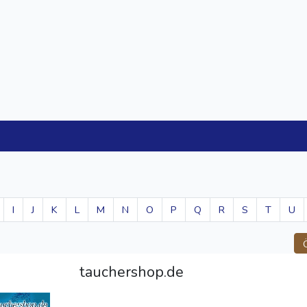
I
J
K
L
M
N
O
P
Q
R
S
T
U
tauchershop.de