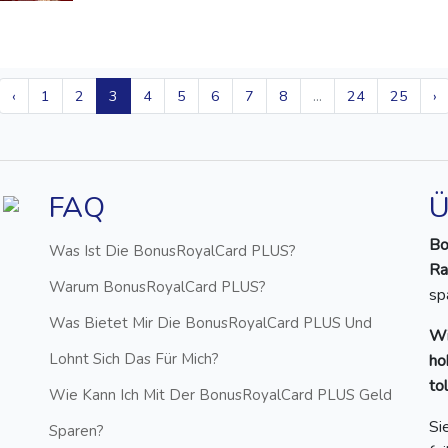
‹
1
2
3
4
5
6
7
8
...
24
25
›
FAQ
Ü
Bo
Was Ist Die BonusRoyalCard PLUS?
Ra
Warum BonusRoyalCard PLUS?
sp
Was Bietet Mir Die BonusRoyalCard PLUS Und
Wi
Lohnt Sich Das Für Mich?
ho
to
Wie Kann Ich Mit Der BonusRoyalCard PLUS Geld
Si
Sparen?