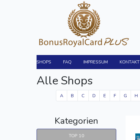
SHOPS
FAQ
IMPRESSUM
KONTAKT
Alle Shops
A
B
C
D
E
F
G
H
Kategorien
TOP 10