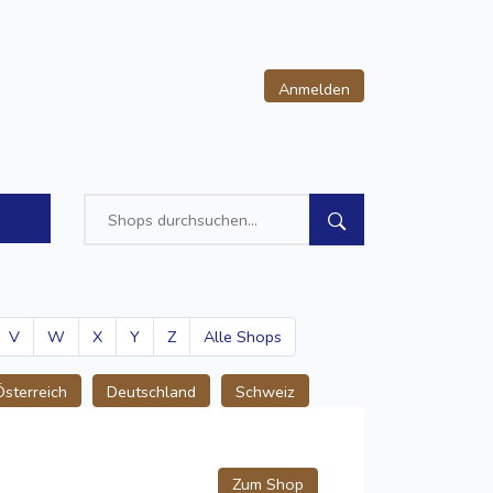
Anmelden
V
W
X
Y
Z
Alle Shops
Österreich
Deutschland
Schweiz
Zum Shop