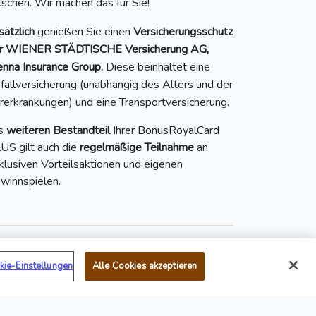
ilschen. Wir machen das für Sie!
sätzlich
genießen Sie einen
Versicherungsschutz
r WIENER STÄDTISCHE Versicherung AG,
enna Insurance Group.
Diese beinhaltet eine
fallversicherung (unabhängig des Alters und der
rerkrankungen) und eine Transportversicherung.
s
weiteren Bestandteil
Ihrer BonusRoyalCard
US gilt auch die
regelmäßige Teilnahme
an
klusiven Vorteilsaktionen und eigenen
winnspielen.
kie-Einstellungen
Alle Cookies akzeptieren
Mail:
service@bonusroyal.at