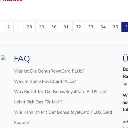
1
2
...
28
29
30
31
32
33
34
35
3
FAQ
Ü
Bo
Was Ist Die BonusRoyalCard PLUS?
Ra
Warum BonusRoyalCard PLUS?
sp
Was Bietet Mir Die BonusRoyalCard PLUS Und
Wi
Lohnt Sich Das Für Mich?
ho
to
Wie Kann Ich Mit Der BonusRoyalCard PLUS Geld
Si
Sparen?