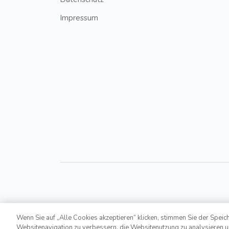
Impressum
Wenn Sie auf „Alle Cookies akzeptieren“ klicken, stimmen Sie der Speic
Copyright © 2021,
Bonusroyal.at
. All Rights Reserv
Websitenavigation zu verbessern, die Websitenutzung zu analysieren 