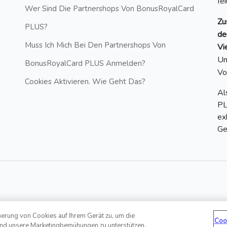
fe
Wer Sind Die Partnershops Von BonusRoyalCard
Zu
PLUS?
de
Muss Ich Mich Bei Den Partnershops Von
Vi
Un
BonusRoyalCard PLUS Anmelden?
Vo
Cookies Aktivieren. Wie Geht Das?
Al
PL
ex
Ge
herung von Cookies auf Ihrem Gerät zu, um die
Hotline: +43 6412 20860881 | E-
ed
Coo
und unsere Marketingbemühungen zu unterstützen.