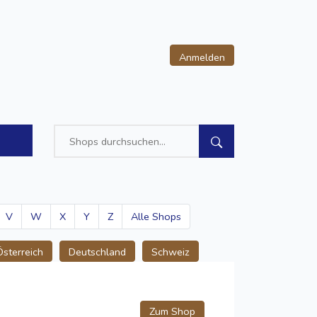
Anmelden
V
W
X
Y
Z
Alle Shops
Österreich
Deutschland
Schweiz
Zum Shop