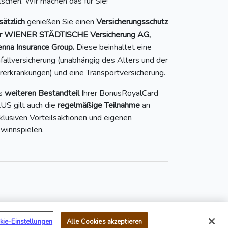
ilschen. Wir machen das für Sie!
sätzlich
genießen Sie einen
Versicherungsschutz
r WIENER STÄDTISCHE Versicherung AG,
enna Insurance Group.
Diese beinhaltet eine
fallversicherung (unabhängig des Alters und der
rerkrankungen) und eine Transportversicherung.
s
weiteren Bestandteil
Ihrer BonusRoyalCard
US gilt auch die
regelmäßige Teilnahme
an
klusiven Vorteilsaktionen und eigenen
winnspielen.
Mail:
service@bonusroyal.at
kie-Einstellungen
Alle Cookies akzeptieren