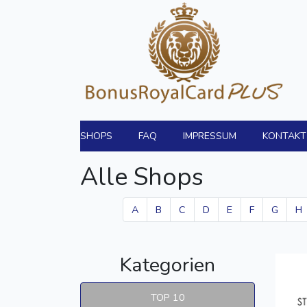
SHOPS
FAQ
IMPRESSUM
KONTAKT
Alle Shops
A
B
C
D
E
F
G
H
Kategorien
TOP 10