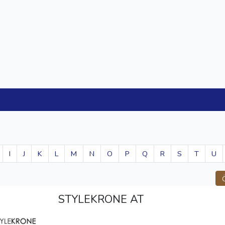
I
J
K
L
M
N
O
P
Q
R
S
T
U
STYLEKRONE AT