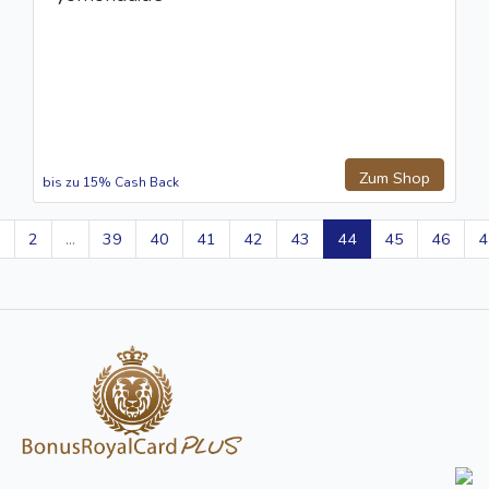
Zum Shop
bis zu 15% Cash Back
1
2
...
39
40
41
42
43
44
45
46
4