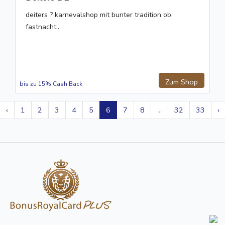
deiters ? karnevalshop mit bunter tradition ob
fastnacht...
Zum Shop
bis zu 15% Cash Back
‹
1
2
3
4
5
6
7
8
...
32
33
›