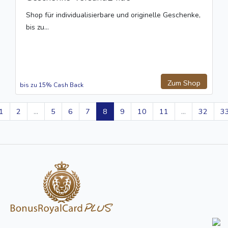
Shop für individualisierbare und originelle Geschenke,
bis zu...
Zum Shop
bis zu 15% Cash Back
1
2
...
5
6
7
8
9
10
11
...
32
3