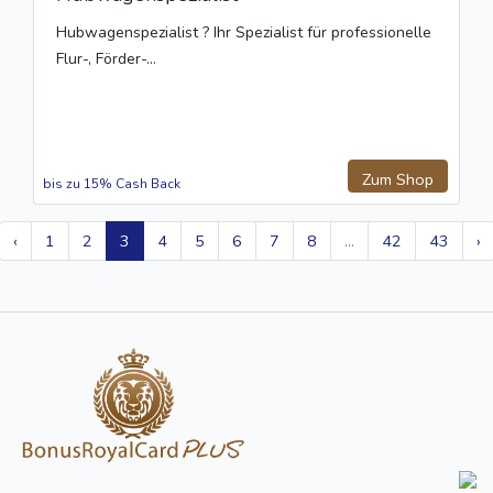
Hubwagenspezialist ? Ihr Spezialist für professionelle
Flur-, Förder-...
Zum Shop
bis zu 15% Cash Back
‹
1
2
3
4
5
6
7
8
...
42
43
›